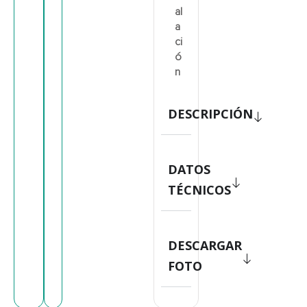
al
a
ci
ó
n
DESCRIPCIÓN
DATOS
TÉCNICOS
DESCARGAR
FOTO