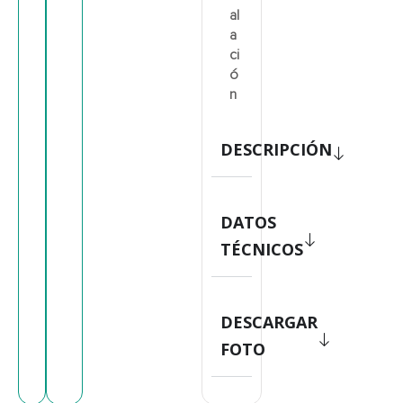
al
a
ci
ó
n
DESCRIPCIÓN
DATOS
TÉCNICOS
DESCARGAR
FOTO