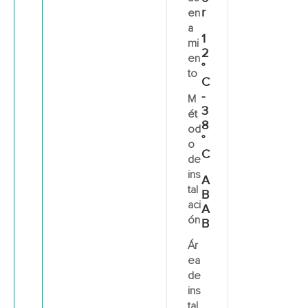
r
en
a
1
mi
2
en
°
to
C
-
M
3
ét
8
od
°
o
C
de
ins
A
tal
B
aci
A
ón
B
Ár
ea
de
ins
tal