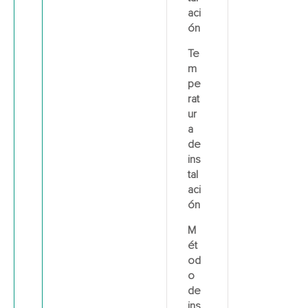
aci
ón
Te
m
pe
rat
ur
a
de
ins
tal
aci
ón
M
ét
od
o
de
ins