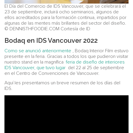
El Día del Comercio de IDS Vancouver, que se celebrará el
23 de septiembre, incluirá ocho seminarios, algunos de
ellos acreditados para la formación continua, impartidos por
algunas de las mentes más brillantes del sector del diseño.
© DENNISTHFOODIE.COM Cortesía de ID
Bodaq en IDS Vancouver 2022
Como se anunció anteriormente
, Bodaq Interior Film estuvo
presente en la feria. Gracias a todos los que pudieron visitar
nuestro stand en la magnífica
feria de diseño de interiores
IDS Vancouver, que tuvo lugar
del 22 al 25 de septiembre
en el Centro de Convenciones de Vancouver.
Aquí les presentamos un breve resumen de los días del
IDS.