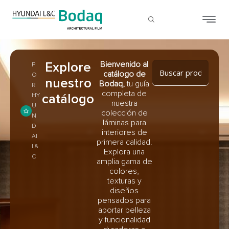
Explore
Bienvenido al
P
catálogo de
O
nuestro
Bodaq,
tu guía
R
completa de
catálogo
HY
nuestra
U
colección de
N
láminas para
D
interiores de
AI
primera calidad.
L&
Explora una
C
amplia gama de
colores,
texturas y
diseños
pensados ​​para
aportar belleza
y funcionalidad