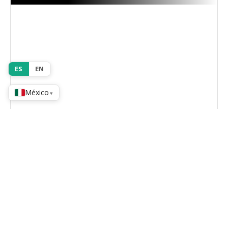
TOP 125
ES
EN
México
▾
Ver detalles
Roble macizo – Colección Origin Wood SPW23