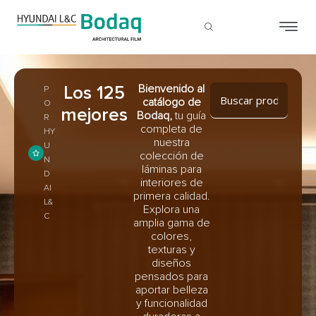
Los 125
Bienvenido al
P
catálogo de
O
mejores
Bodaq,
tu guía
R
completa de
HY
nuestra
U
colección de
N
láminas para
D
interiores de
AI
primera calidad.
L&
Explora una
C
amplia gama de
colores,
texturas y
diseños
pensados ​​para
aportar belleza
y funcionalidad