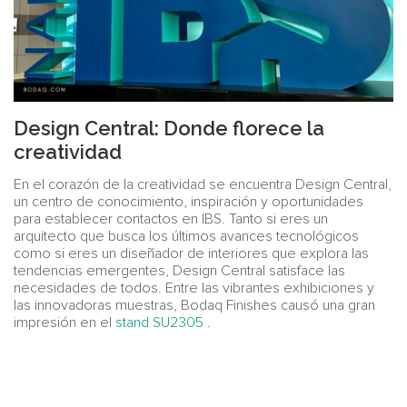
Design Central: Donde florece la
creatividad
En el corazón de la creatividad se encuentra Design Central,
un centro de conocimiento, inspiración y oportunidades
para establecer contactos en IBS. Tanto si eres un
arquitecto que busca los últimos avances tecnológicos
como si eres un diseñador de interiores que explora las
tendencias emergentes, Design Central satisface las
necesidades de todos. Entre las vibrantes exhibiciones y
las innovadoras muestras, Bodaq Finishes causó una gran
impresión en el
stand SU2305
.