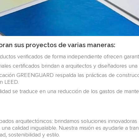
joran sus proyectos de varias maneras:
uctos verificados de forma independiente ofrecen garantí
ales certificados brindan a arquitectos y diseñadores una
ficación GREENGUARD respalda las prácticas de construcci
ión LEED.
idad se traduce en una reducción de los gastos de manteni
dos arquitectónicos: brindamos soluciones innovadoras 
 una calidad inigualable. Nuestra misión es ayudarle a tr
, sostenibilidad y estilo.