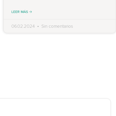
LEER MÁS 🡢
06.02.2024
Sin comentarios