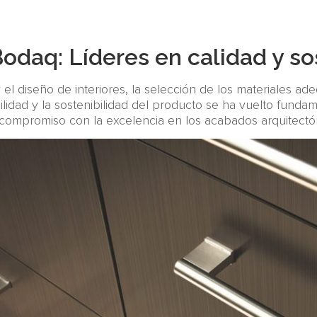
Bodaq: Líderes en calidad y so
 el diseño de interiores, la selección de los materiales ade
bilidad y la sostenibilidad del producto se ha vuelto funda
 compromiso con la excelencia en los acabados arquitectó