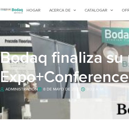
HOGAR
ACERCA DE
CATALOGAR
OF
Bodaq finaliza su
Expo+Conference
ADMINISTRACIÓN
8 DE MAYO DE 2023
9:02 A. M.