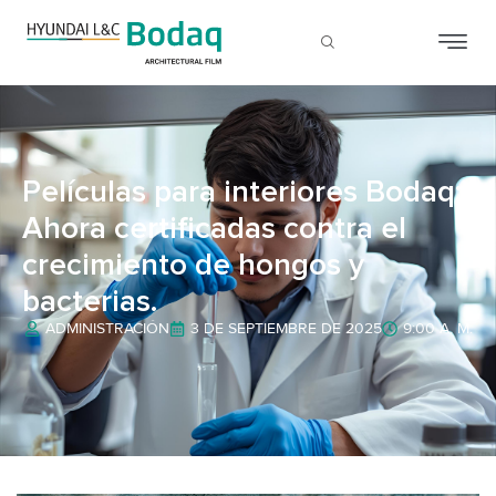
Películas para interiores Bodaq:
Ahora certificadas contra el
crecimiento de hongos y
bacterias.
ADMINISTRACIÓN
3 DE SEPTIEMBRE DE 2025
9:00 A. M.