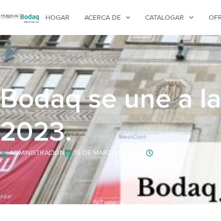
HOGAR
ACERCA DE
CATALOGAR
OF
Bodaq se une a la
2023.
ADMINISTRACIÓN
15 DE MARZO DE 2023
12:03 P. M.