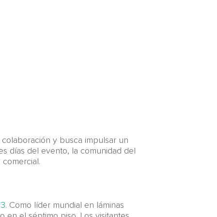
 colaboración y busca impulsar un
res días del evento, la comunidad del
 comercial.
3.
Como líder mundial en láminas
 en el séptimo piso. Los visitantes