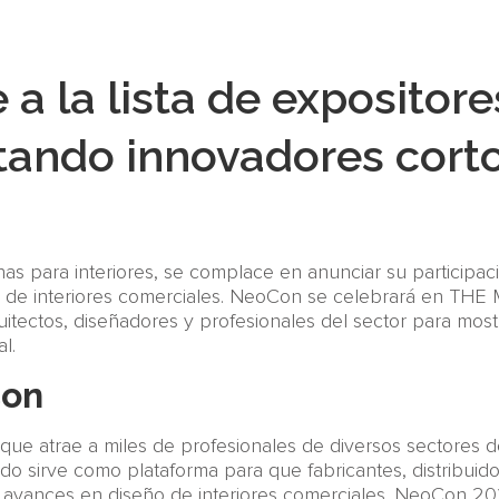
 a la lista de exposito
tando innovadores cort
nas para interiores, se complace en anunciar su partici
o de interiores comerciales. NeoCon se celebrará en THE 
quitectos, diseñadores y profesionales del sector para most
l.
Con
e atrae a miles de profesionales de diversos sectores de 
do sirve como plataforma para que fabricantes, distribuid
s avances en diseño de interiores comerciales. NeoCon 2