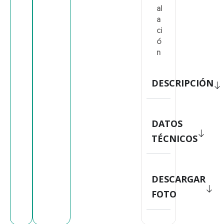
al
a
ci
ó
n
DESCRIPCIÓN
DATOS
TÉCNICOS
DESCARGAR
FOTO