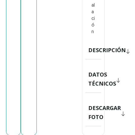
al
a
ci
ó
n
DESCRIPCIÓN
DATOS
TÉCNICOS
DESCARGAR
FOTO