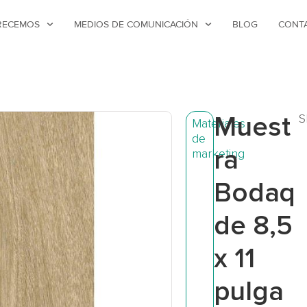
RECEMOS
MEDIOS DE COMUNICACIÓN
BLOG
CONT
Muest
S
Materiales
de
ra
marketing
Bodaq
de 8,5
x 11
pulga