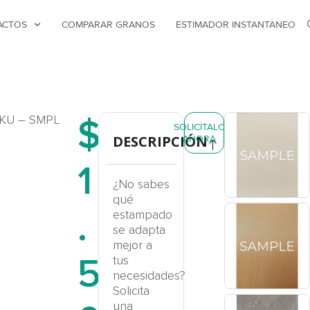
ACTOS
COMPARAR GRANOS
ESTIMADOR INSTANTÁNEO
$
KU – SMPL
SOLICÍTALO
DESCRIPCIÓN
AHORA
1
¿No sabes
qué
.
estampado
se adapta
mejor a
5
tus
necesidades?
Solicita
una