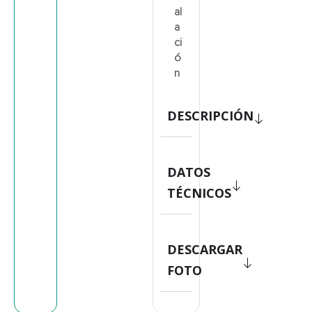
al
a
ci
ó
n
DESCRIPCIÓN
DATOS
TÉCNICOS
DESCARGAR
FOTO