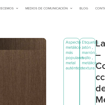
RECEMOS
MEDIOS DE COMUNICACIÓN
BLOG
CONT
L
Aspecto
Etiquetas:
metálico
,
latón
,
–
más
marrón
,
populares
brillo
,
,
metal
metálico
C
,
auténtico
textura
cc
d
Me