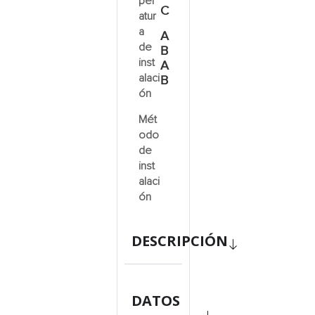
per
C
atur
a
A
de
B
inst
A
alaci
B
ón
Mét
odo
de
inst
alaci
ón
DESCRIPCIÓN
DATOS