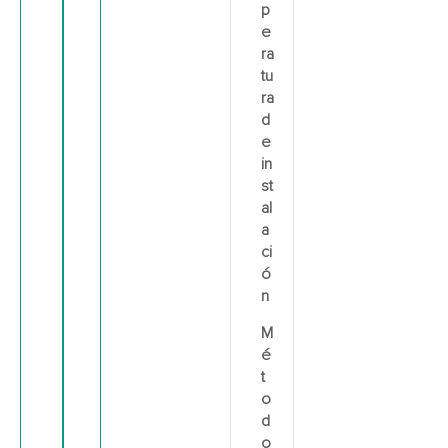
p
e
ra
tu
ra
d
e
in
st
al
a
ci
ó
n
M
é
t
o
d
o