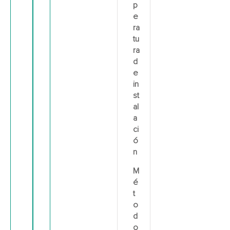
p
e
ra
tu
ra
d
e
in
st
al
a
ci
ó
n
M
é
t
o
d
o