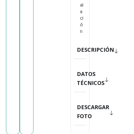
al
a
ci
ó
n
DESCRIPCIÓN
DATOS
TÉCNICOS
DESCARGAR
FOTO