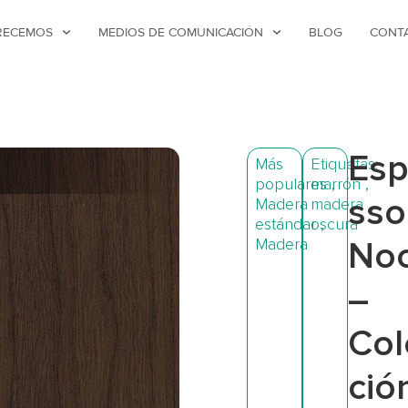
RECEMOS
MEDIOS DE COMUNICACIÓN
BLOG
CONT
Esp
Más
Etiquetas:
populares
marrón
,
,
sso
Madera
madera
estándar
oscura
,
Madera
No
–
Col
ció