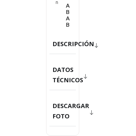
n
A
B
A
B
DESCRIPCIÓN
DATOS
TÉCNICOS
DESCARGAR
FOTO