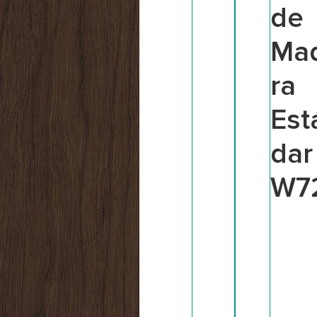
de
Ma
ra
Est
dar
W7