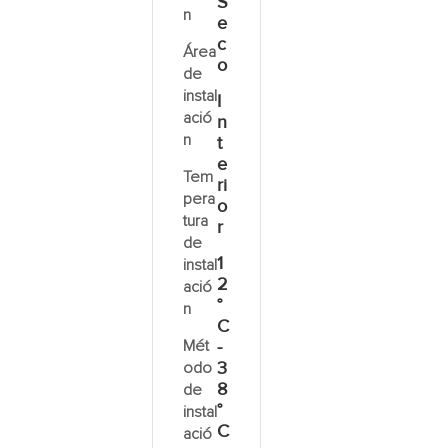
S
n
e
c
Área
o
de
instal
I
ació
n
n
t
e
Tem
ri
pera
o
tura
r
de
1
instal
2
ació
°
n
C
Mét
-
3
odo
8
de
°
instal
C
ació