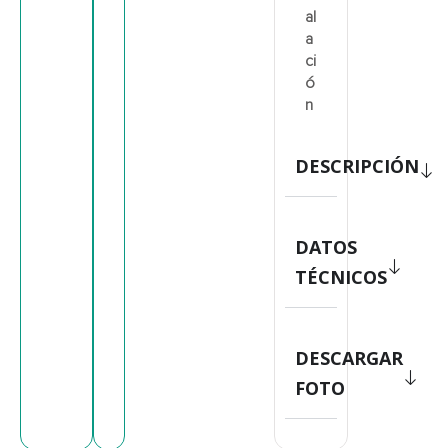
al
a
ci
ó
n
DESCRIPCIÓN
DATOS
TÉCNICOS
DESCARGAR
FOTO