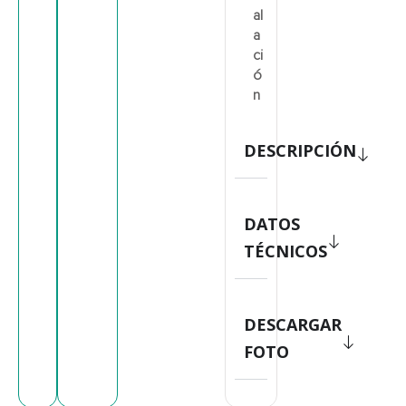
al
a
ci
ó
n
DESCRIPCIÓN
DATOS
TÉCNICOS
DESCARGAR
FOTO