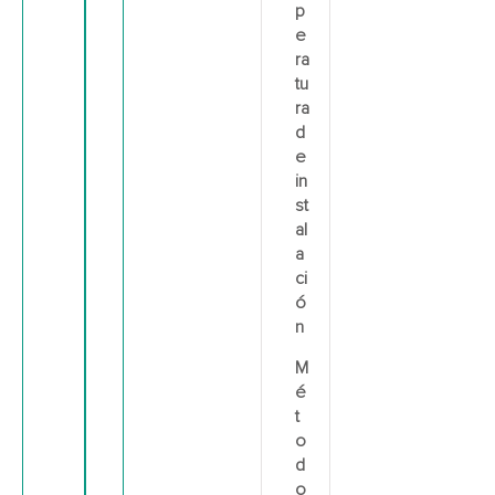
p
e
ra
tu
ra
d
e
in
st
al
a
ci
ó
n
M
é
t
o
d
o