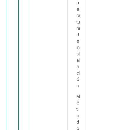
p
e
ra
tu
ra
d
e
in
st
al
a
ci
ó
n
M
é
t
o
d
o