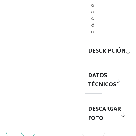
al
a
ci
ó
n
DESCRIPCIÓN
DATOS
TÉCNICOS
DESCARGAR
FOTO