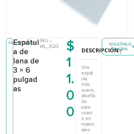
Espátul
SKU –
$
Herramientas
SOLICÍTALO
WL_SQG
AHORA
DESCRIPCIÓN
a de
1
lana de
Una
3 × 6
espát
1.
pulgad
ula
más
as
0
suave,
diseña
da
0
para
usars
e en
materi
ales