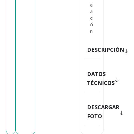
al
a
ci
ó
n
DESCRIPCIÓN
DATOS
TÉCNICOS
DESCARGAR
FOTO