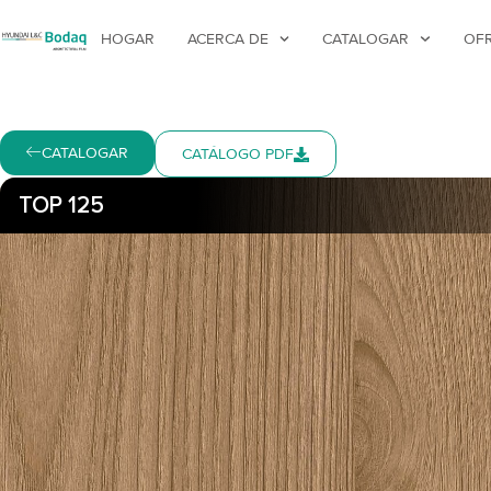
HOGAR
ACERCA DE
CATALOGAR
OF
CATALOGAR
CATÁLOGO PDF
TOP 125