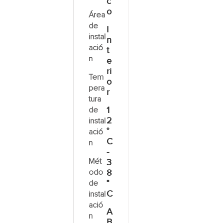
c
o
Área
de
I
instal
n
ació
t
n
e
ri
Tem
o
pera
r
tura
1
de
2
instal
°
ació
C
n
-
Mét
3
odo
8
°
de
C
instal
ació
A
n
B