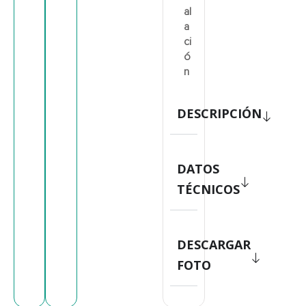
al
a
ci
ó
n
DESCRIPCIÓN
DATOS
TÉCNICOS
DESCARGAR
FOTO