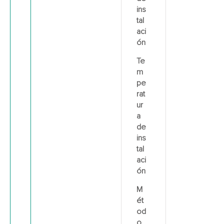
ins
tal
aci
ón
Te
m
pe
rat
ur
a
de
ins
tal
aci
ón
M
ét
od
o