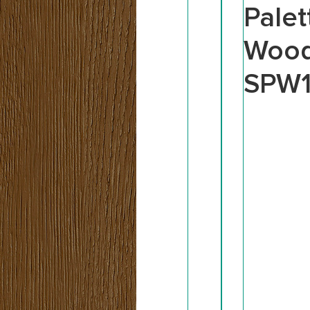
Palet
Woo
SPW