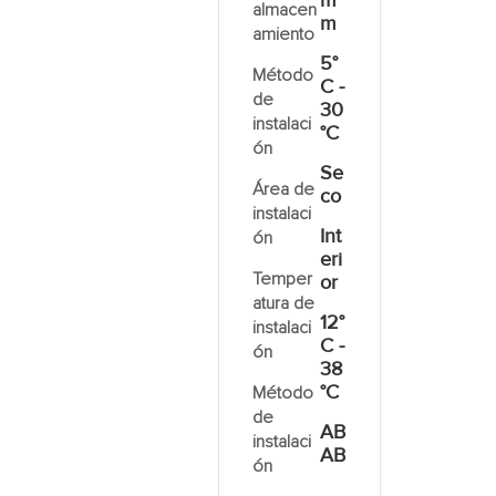
m
almacen
m
amiento
5°
Método
C -
de
30
instalaci
°C
ón
Se
Área de
co
instalaci
Int
ón
eri
Temper
or
atura de
12°
instalaci
C -
ón
38
°C
Método
de
AB
instalaci
AB
ón