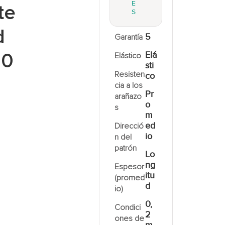
E
te
S
d
5
Garantía
10
Elá
Elástico
sti
Resisten
co
cia a los
Pr
arañazo
o
s
m
ed
Direcció
io
n del
patrón
Lo
ng
Espesor
itu
(promed
d
io)
0,
Condici
2
ones de