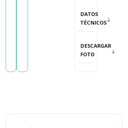
DATOS
TÉCNICOS
DESCARGAR
FOTO