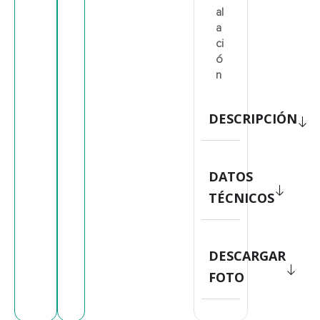
al
a
ci
ó
n
DESCRIPCIÓN
DATOS
TÉCNICOS
DESCARGAR
FOTO