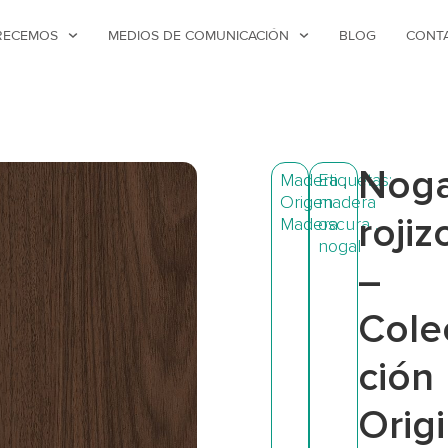
RECEMOS
MEDIOS DE COMUNICACIÓN
BLOG
CONT
Noga
Madera
Etiquetas:
,
Origen
madera
rojiz
Madera
oscura
,
nogal
–
Cole
ción
Orig