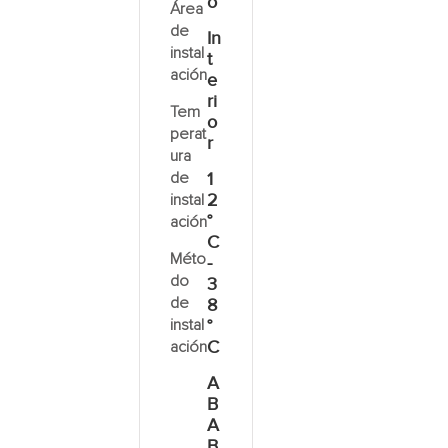
o
Área
de
In
instal
t
ación
e
ri
Tem
o
perat
r
ura
de
1
2
instal
°
ación
C
Méto
-
do
3
de
8
instal
°
C
ación
A
B
A
B