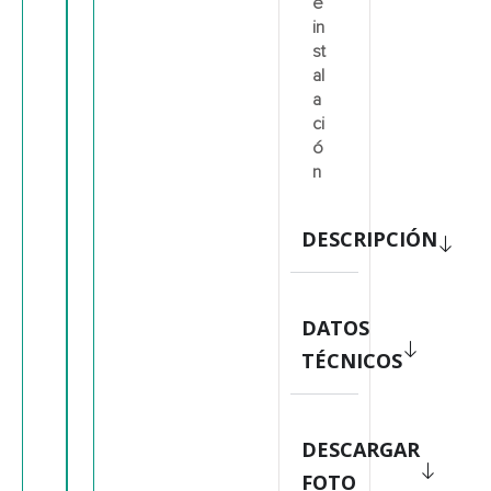
e
in
st
al
a
ci
ó
n
DESCRIPCIÓN
DATOS
TÉCNICOS
DESCARGAR
FOTO