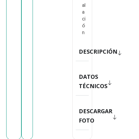
al
a
ci
ó
n
DESCRIPCIÓN
DATOS
TÉCNICOS
DESCARGAR
FOTO