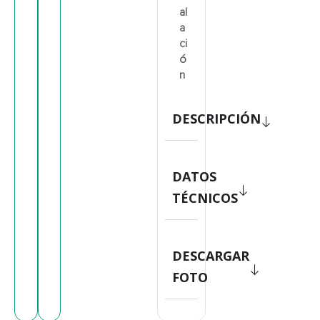
al
a
ci
ó
n
DESCRIPCIÓN
DATOS
TÉCNICOS
DESCARGAR
FOTO