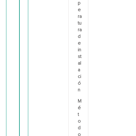
p
e
ra
tu
ra
d
e
in
st
al
a
ci
ó
n
M
é
t
o
d
o