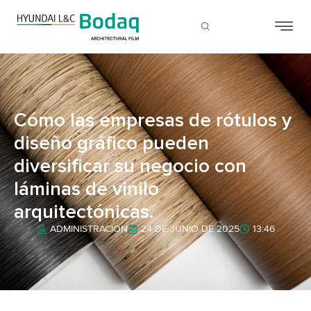
Cómo las empresas de rótulos y
diseño gráfico pueden
diversificar su negocio con
láminas de vinilo
arquitectónicas.
ADMINISTRACIÓN
24 DE JUNIO DE 2025
13:46