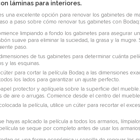
con láminas para interiores.
es una excelente opción para renovar los gabinetes de ma
 paso a paso sobre cómo renovar tus gabinetes con Bodaq:
omience limpiando a fondo los gabinetes para asegurar una
abón suave para eliminar la suciedad, la grasa y la mugr
uiente paso.
 dimensiones de tus gabinetes para determinar cuánta pel
s y las esquinas.
n cúter para cortar la película Bodaq a las dimensiones e
dos los lados para garantizar un ajuste perfecto.
 papel protector y aplíquela sobre la superficie del mueble
jas de aire o arrugas. Comience desde el centro del mueble
olocada la película, utilice un cúter para recortar el exce
e hayas aplicado la película a todos los armarios, límpia
película se seque por completo antes de usar los armarios
a Bodaq es una forma económica y sencilla de renovar los 