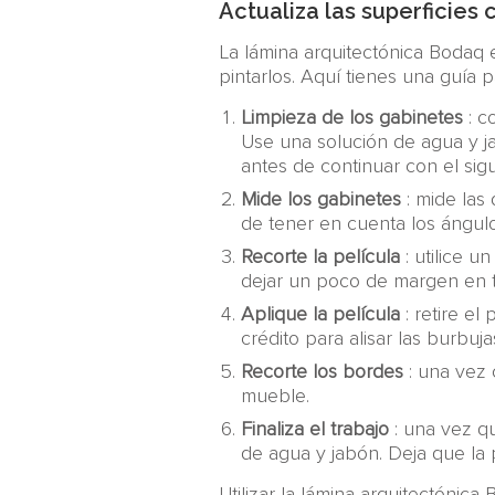
Actualiza las superficies 
La lámina arquitectónica Bodaq 
pintarlos. Aquí tienes una guía
Limpieza de los gabinetes
: c
Use una solución de agua y j
antes de continuar con el sig
Mide los gabinetes
: mide las
de tener en cuenta los ángulo
Recorte la película
: utilice u
dejar un poco de margen en to
Aplique la película
: retire el
crédito para alisar las burbu
Recorte los bordes
: una vez c
mueble.
Finaliza el trabajo
: una vez qu
de agua y jabón. Deja que la 
Utilizar la lámina arquitectónic