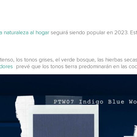
la naturaleza al hogar
seguirá siendo popular en 2023. Est
ntenso, los tonos grises, el verde bosque, las hierbas secas
adores
prevé que los tonos tierra predominarán en las coc