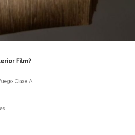
erior Film?
l fuego Clase A
les