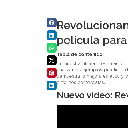
Revolucionan
película par
Tabla de contenido
En nuestra última presentación 
analizamos ejemplos prácticos d
demuestra la mejora estética y p
entornos comerciales.
Nuevo vídeo: Re