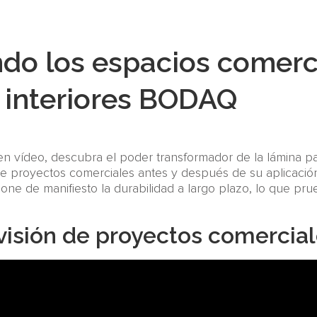
do los espacios comerci
a interiores BODAQ
en vídeo, descubra el poder transformador de la lámina p
e proyectos comerciales antes y después de su aplicación
one de manifiesto la durabilidad a largo plazo, lo que pr
visión de proyectos comercia