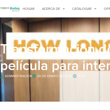
HOGAR
ACERCA DE
CATALOGAR
OF
Transformación de
película para int
ADMINISTRACIÓN
29 DE ENERO DE 2024
13:57