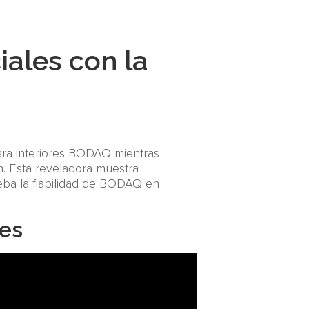
ales con la
ara interiores BODAQ mientras
. Esta reveladora muestra
ueba la fiabilidad de BODAQ en
les