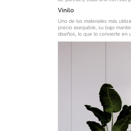
Vinilo
Uno de los materiales más utili
precio asequible, su bajo manten
diseños, lo que lo convierte en u