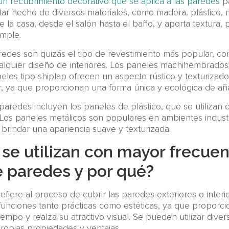
un recubrimiento decorativo que se aplica a las paredes
pa
ar hecho de diversos materiales, como madera, plástico, m
de la casa, desde el salón hasta el baño, y aporta textura, 
imple.
des son quizás el tipo de revestimiento más popular, con
alquier diseño de interiores. Los paneles machihembrados
neles tipo shiplap ofrecen un aspecto rústico y texturiza
 ya que proporcionan una forma única y ecológica de añad
paredes incluyen los paneles de plástico, que se utilizan
Los paneles metálicos son populares en ambientes indust
brindar una apariencia suave y texturizada.
se utilizan con mayor frecuen
e paredes y por qué?
efiere al proceso de cubrir las paredes exteriores o interi
unciones tanto prácticas como estéticas, ya que proporcio
tiempo y realza su atractivo visual. Se pueden utilizar dive
ropias propiedades y ventajas.